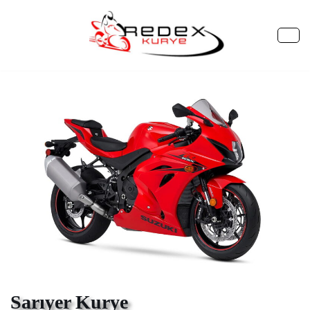
İçeriğe
geç
Sarıyer Kurye