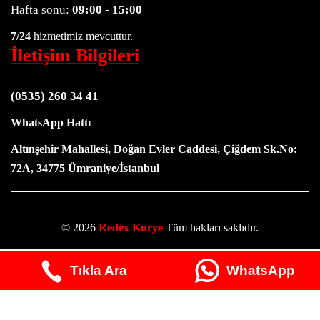
Hafta sonu:
09:00
-
15:00
7/24
hizmetimiz mevcuttur.
İletişim Bilgileri
(0535) 260 34 41
WhatsApp Hattı
Altınşehir Mahallesi, Doğan Evler Caddesi, Çiğdem Sk.No:
72A, 34775 Ümraniye/İstanbul
© 2026
Redex Kurye
Tüm hakları saklıdır.
Neve
|
WordPress
Tıkla Ara
WhatsApp
ile güçlendirilmiştir